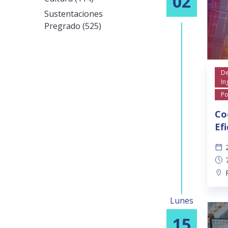
02
Sustentaciones
Pregrado (525)
De
In
Po
Co
Ef
Lunes
15