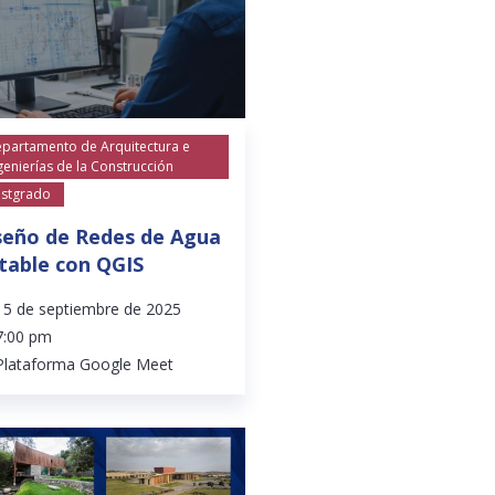
partamento de Arquitectura e
genierías de la Construcción
stgrado
seño de Redes de Agua
table con QGIS
15 de septiembre de 2025
7:00 pm
Plataforma Google Meet