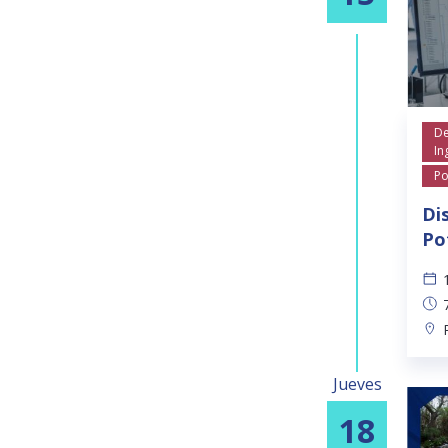
De
In
Po
Di
Po
Jueves
18