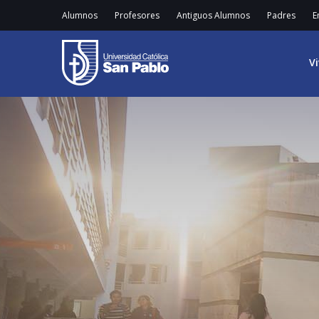
Alumnos
Profesores
Antiguos Alumnos
Padres
E
V