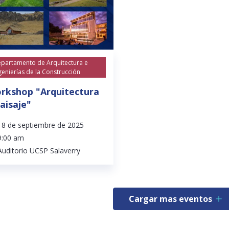
partamento de Arquitectura e
genierías de la Construcción
rkshop "Arquitectura
paisaje"
18 de septiembre de 2025
9:00 am
Auditorio UCSP Salaverry
Cargar mas eventos