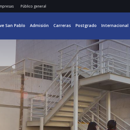
mpresas
Público general
ive San Pablo
Admisión
Carreras
Postgrado
Internacional