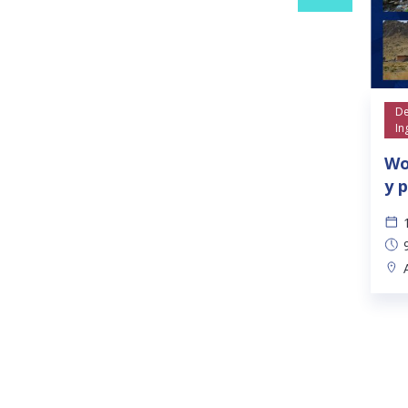
De
In
Wo
y 