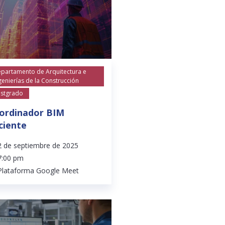
partamento de Arquitectura e
genierías de la Construcción
stgrado
ordinador BIM
iciente
2 de septiembre de 2025
7:00 pm
Plataforma Google Meet