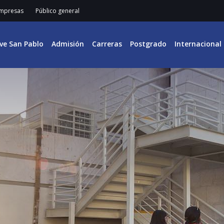
mpresas
Público general
ive San Pablo
Admisión
Carreras
Postgrado
Internacional