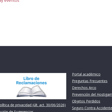
ay eventos
nstitución
Links de intéres
Portal académico
Preguntas Frecuentes
Derechos Arco
Prevención del Hostiga
Objetos Perdidos
olítica de privacidad (últ. act. 30/06/2026)
Seguro Contra Accident
uzón de Sugerencias