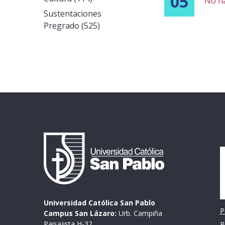
05
No h
Sustentaciones
Pregrado (525)
I
Universidad Católica San Pablo
P
Campus San Lázaro:
Urb. Campiña
Paisajista H-32
B