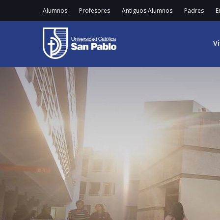
Alumnos
Profesores
Antiguos Alumnos
Padres
E
V