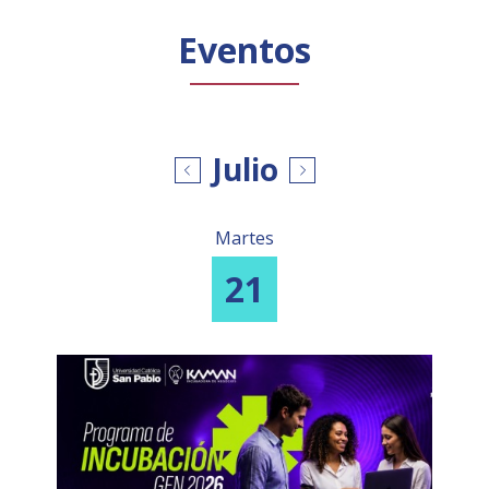
Público general
Licenciamiento
Biblioteca
Noticias
Eventos
Julio
Martes
21