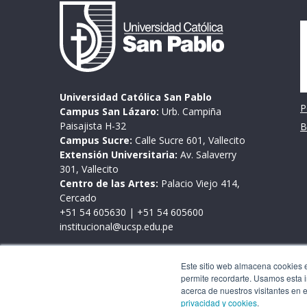
I
Universidad Católica San Pablo
P
Campus San Lázaro:
Urb. Campiña
Paisajista H-32
B
Campus Sucre:
Calle Sucre 601, Vallecito
Extensión Universitaria:
Av. Salaverry
301, Vallecito
Centro de las Artes:
Palacio Viejo 414,
Cercado
+51 54 605630
|
+51 54 605600
institucional@ucsp.edu.pe
Mesa de partes
Este sitio web almacena cookies en
Lunes a viernes de 9:00 a 17:00 horas
permite recordarte. Usamos esta i
Este sitio web almacena cookies en tu PC, las cua
acerca de nuestros visitantes en 
interacción con nuestro sitio web y nos permite
privacidad y cookies
.