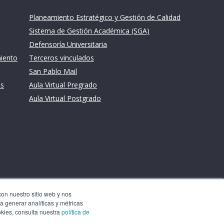
Links de intéres
Planeamiento Estratégico y Gestión de Calidad
Sistema de Gestión Académica (SGA)
Defensoría Universitaria
miento
Terceros vinculados
San Pablo Mail
es
Aula Virtual Pregrado
Aula Virtual Postgrado
con nuestro sitio web y nos
a generar analíticas y métricas
okies, consulta nuestra
política de