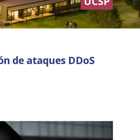
UCSP
ión de ataques DDoS