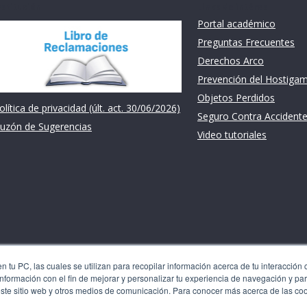
nstitución
Links de intéres
Portal académico
Preguntas Frecuentes
Derechos Arco
Prevención del Hostiga
Objetos Perdidos
olítica de privacidad (últ. act. 30/06/2026)
Seguro Contra Accident
uzón de Sugerencias
Video tutoriales
 tu PC, las cuales se utilizan para recopilar información acerca de tu interacción 
nformación con el fin de mejorar y personalizar tu experiencia de navegación y par
les se utilizan para recopilar información acerca de tu
este sitio web y otros medios de comunicación. Para conocer más acerca de las co
 recordarte. Usamos esta información con el fin de mejorar y