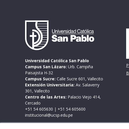
I
Universidad Católica San Pablo
P
Campus San Lázaro:
Urb. Campiña
Paisajista H-32
B
Campus Sucre:
Calle Sucre 601, Vallecito
Extensión Universitaria:
Av. Salaverry
301, Vallecito
Centro de las Artes:
Palacio Viejo 414,
Cercado
+51 54 605630
|
+51 54 605600
institucional@ucsp.edu.pe
Mesa de partes