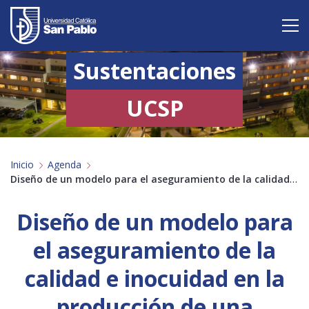
Sustentaciones
Vive San Pablo
Admisión
UCSP
Carreras
Inicio
Agenda
Postgrado
Diseño de un modelo para el aseguramiento de la calidad e inocuidad en la producción de una empanadería
Internacional
Diseño de un modelo para
Investigación
el aseguramiento de la
Servicio y proyección a la sociedad
calidad e inocuidad en la
producción de una
Alumnos
Profesores
Antiguos Alumnos
Padres
Empresas