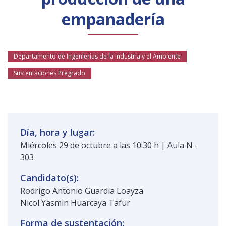
Público general
Licenciamiento
Biblioteca
Noticias
empanadería
Departamento de Ingenierías de la Industria y el Ambiente
Sustentaciones Pregrado
Día, hora y lugar:
Miércoles 29 de octubre a las 10:30 h | Aula N -
303
Candidato(s):
Rodrigo Antonio Guardia Loayza
Nicol Yasmin Huarcaya Tafur
Forma de sustentación: