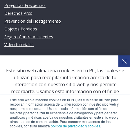
Preguntas Frecuentes
Derechos Arco
Prevención del Hostigamiento
Objetos Perdidos
Seguro Contra Accidentes
Video tutoriales
Links de intéres
Planeamiento Estratégico y Gestión de Calidad
Este sitio web almacena cookies en tu PC, las cuales se
Sistema de Gestión Académica (SGA)
utilizan para recopilar información acerca de tu
Defensoría Universitaria
interacción con nuestro sitio web y nos permite
Terceros vinculados
recordarte. Usamos esta información con el fin de
mejorar y personalizar tu experiencia de navegación y
San Pablo Mail
Este sitio web almacena cookies en tu PC, las cuales se utilizan para
recopilar información acerca de tu interacción con nuestro sitio web y
para generar analíticas y métricas acerca de nuestros
Aula Virtual Pregrado
nos permite recordarte. Usamos esta información con el fin de
visitantes en este sitio web y otros medios de
mejorar y personalizar tu experiencia de navegación y para generar
Aula Virtual Postgrado
analíticas y métricas acerca de nuestros visitantes en este sitio web y
comunicación. Para conocer más acerca de las cookies,
otros medios de comunicación. Para conocer más acerca de las
consulta nuestra
política de privacidad y cookies
.
cookies, consulta nuestra
política de privacidad y cookies
.