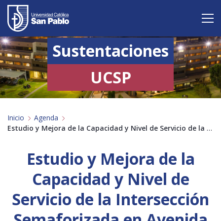
Sustentaciones
Vive San Pablo
Admisión
UCSP
Carreras
Inicio
Agenda
Postgrado
Estudio y Mejora de la Capacidad y Nivel de Servicio de la Intersección Semaforizada…
Internacional
Estudio y Mejora de la
Investigación
Capacidad y Nivel de
Servicio y proyección a la sociedad
Servicio de la Intersección
Semaforizada en Avenida
Alumnos
Profesores
Antiguos Alumnos
Padres
Empresas