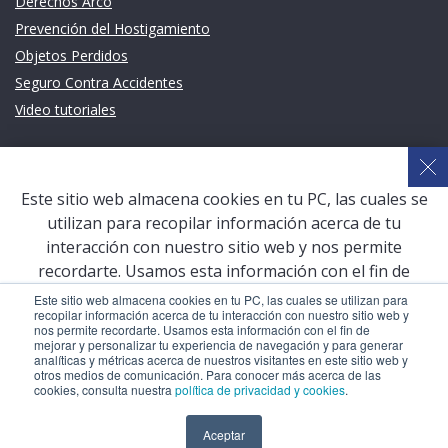
Derechos Arco
Prevención del Hostigamiento
Objetos Perdidos
Seguro Contra Accidentes
Video tutoriales
Links de intéres
Planeamiento Estratégico y Gestión de Calidad
Este sitio web almacena cookies en tu PC, las cuales se
Sistema de Gestión Académica (SGA)
utilizan para recopilar información acerca de tu
Defensoría Universitaria
interacción con nuestro sitio web y nos permite
Terceros vinculados
recordarte. Usamos esta información con el fin de
mejorar y personalizar tu experiencia de navegación y
San Pablo Mail
Este sitio web almacena cookies en tu PC, las cuales se utilizan para
recopilar información acerca de tu interacción con nuestro sitio web y
para generar analíticas y métricas acerca de nuestros
Aula Virtual Pregrado
nos permite recordarte. Usamos esta información con el fin de
visitantes en este sitio web y otros medios de
mejorar y personalizar tu experiencia de navegación y para generar
Aula Virtual Postgrado
analíticas y métricas acerca de nuestros visitantes en este sitio web y
comunicación. Para conocer más acerca de las cookies,
otros medios de comunicación. Para conocer más acerca de las
consulta nuestra
política de privacidad y cookies
.
cookies, consulta nuestra
política de privacidad y cookies
.
COPYRIGHT © 2026 Universidad Católica San Pablo – RUC:
Aceptar
Aceptar