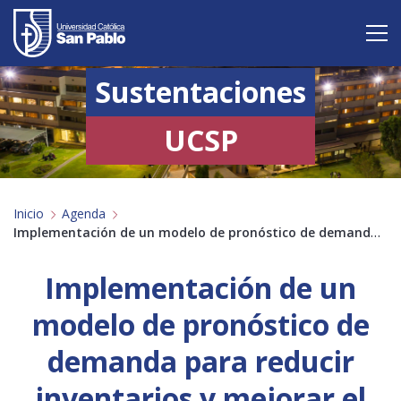
Sustentaciones
Vive San Pablo
Admisión
UCSP
Carreras
Inicio
Agenda
Postgrado
Implementación de un modelo de pronóstico de demanda para reducir inventarios y mejorar el desempeño …
Internacional
Implementación de un
Investigación
modelo de pronóstico de
Servicio y proyección a la sociedad
demanda para reducir
inventarios y mejorar el
Alumnos
Profesores
Antiguos Alumnos
Padres
Empresas