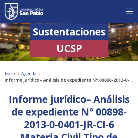
Sustentaciones
Vive San Pablo
Admisión
UCSP
Carreras
Inicio
Agenda
Postgrado
Informe jurídico– Análisis de expediente N° 00898-2013-0-0401-JR-CI-6 Materia Civil …
Internacional
Informe jurídico– Análisis
Investigación
de expediente N° 00898-
Servicio y proyección a la sociedad
2013-0-0401-JR-CI-6
Materia Civil Tipo de
Alumnos
Profesores
Antiguos Alumnos
Padres
Empresas