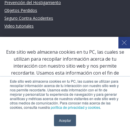
Prevención del Hostigamiento
Objetos Perdidos
Seguro Contra Accidentes
Video tutoriales
Links de intéres
Planeamiento Estratégico y Gestión de Calidad
Este sitio web almacena cookies en tu PC, las cuales se
Sistema de Gestión Académica (SGA)
utilizan para recopilar información acerca de tu
Defensoría Universitaria
interacción con nuestro sitio web y nos permite
Terceros vinculados
recordarte. Usamos esta información con el fin de
mejorar y personalizar tu experiencia de navegación y
San Pablo Mail
Este sitio web almacena cookies en tu PC, las cuales se utilizan para
recopilar información acerca de tu interacción con nuestro sitio web y
para generar analíticas y métricas acerca de nuestros
Aula Virtual Pregrado
nos permite recordarte. Usamos esta información con el fin de
visitantes en este sitio web y otros medios de
mejorar y personalizar tu experiencia de navegación y para generar
Aula Virtual Postgrado
analíticas y métricas acerca de nuestros visitantes en este sitio web y
comunicación. Para conocer más acerca de las cookies,
otros medios de comunicación. Para conocer más acerca de las
consulta nuestra
política de privacidad y cookies
.
cookies, consulta nuestra
política de privacidad y cookies
.
COPYRIGHT © 2026 Universidad Católica San Pablo – RUC:
Aceptar
Aceptar
20327998413