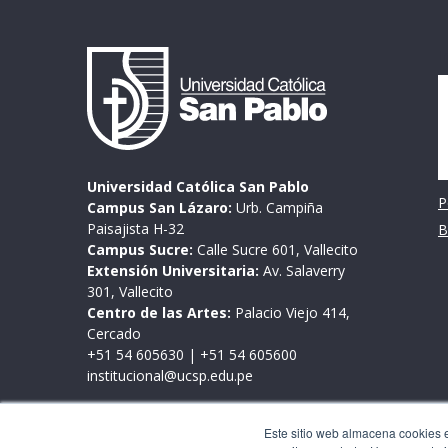
I
Universidad Católica San Pablo
P
Campus San Lázaro:
Urb. Campiña
Paisajista H-32
B
Campus Sucre:
Calle Sucre 601, Vallecito
Extensión Universitaria:
Av. Salaverry
301, Vallecito
Centro de las Artes:
Palacio Viejo 414,
Cercado
+51 54 605630
|
+51 54 605600
institucional@ucsp.edu.pe
Mesa de partes
Este sitio web almacena cookies en
Lunes a viernes de 9:00 a 17:00 horas