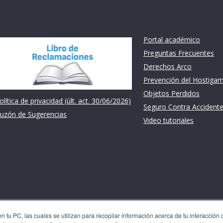
nstitución
Links de intéres
Portal académico
Preguntas Frecuentes
Derechos Arco
Prevención del Hostiga
Objetos Perdidos
olítica de privacidad (últ. act. 30/06/2026)
Seguro Contra Accident
uzón de Sugerencias
Video tutoriales
 tu PC, las cuales se utilizan para recopilar información acerca de tu interacción 