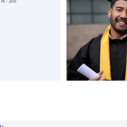
 N - 205
da