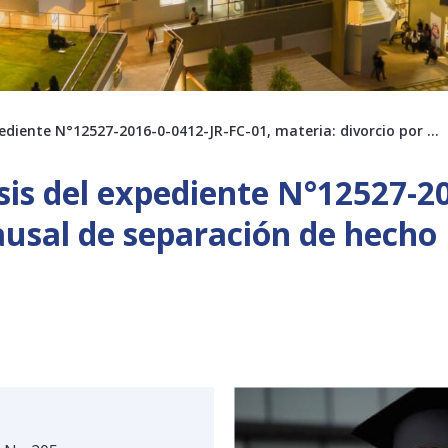
xpediente N°12527-2016-0-0412-JR-FC-01, materia: divorcio por …
isis del expediente N°12527-2
ausal de separación de hecho