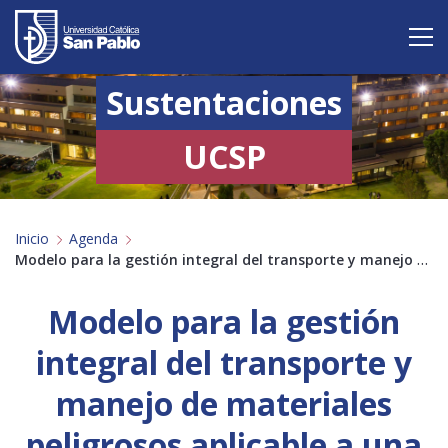
Sustentaciones
Vive San Pablo
Admisión
UCSP
Carreras
Inicio
Agenda
Postgrado
Modelo para la gestión integral del transporte y manejo de materiales peligrosos aplicable a una empresa…
Internacional
Modelo para la gestión
Investigación
integral del transporte y
Servicio y proyección a la sociedad
manejo de materiales
peligrosos aplicable a una
Alumnos
Profesores
Antiguos Alumnos
Padres
Empresas