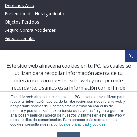
Derechos Arco
Prevención del Hostigamiento
Objetos Perdidos
Seguro Contra Accidentes
Video tutoriales
Links de intéres
Planeamiento Estratégico y Gestión de Calidad
Este sitio web almacena cookies en tu PC, las cuales se
Sistema de Gestión Académica (SGA)
utilizan para recopilar información acerca de tu
Defensoría Universitaria
interacción con nuestro sitio web y nos permite
Terceros vinculados
recordarte. Usamos esta información con el fin de
mejorar y personalizar tu experiencia de navegación y
San Pablo Mail
Este sitio web almacena cookies en tu PC, las cuales se utilizan para
recopilar información acerca de tu interacción con nuestro sitio web y
para generar analíticas y métricas acerca de nuestros
Aula Virtual Pregrado
nos permite recordarte. Usamos esta información con el fin de
visitantes en este sitio web y otros medios de
mejorar y personalizar tu experiencia de navegación y para generar
Aula Virtual Postgrado
analíticas y métricas acerca de nuestros visitantes en este sitio web y
comunicación. Para conocer más acerca de las cookies,
otros medios de comunicación. Para conocer más acerca de las
consulta nuestra
política de privacidad y cookies
.
cookies, consulta nuestra
política de privacidad y cookies
.
COPYRIGHT © 2026 Universidad Católica San Pablo – RUC: