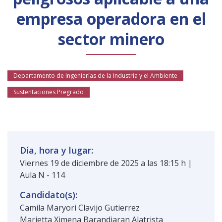
Público general
Licenciamiento
Biblioteca
Noticias
empresa operadora en el
sector minero
Departamento de Ingenierías de la Industria y el Ambiente
Sustentaciones Pregrado
Día, hora y lugar:
Viernes 19 de diciembre de 2025 a las 18:15 h |
Aula N - 114
Candidato(s):
Camila Maryori Clavijo Gutierrez
Marietta Ximena Barandiaran Alatrista