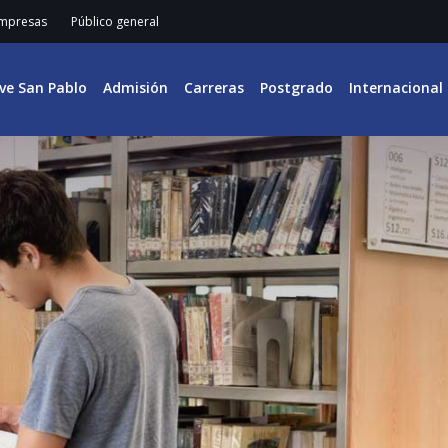
mpresas
Público general
ive San Pablo
Admisión
Carreras
Postgrado
Internacional