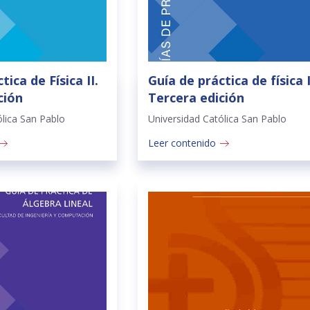
tica de Física II.
Guía de práctica de física I
ción
Tercera edición
ólica San Pablo
Universidad Católica San Pablo
Leer contenido