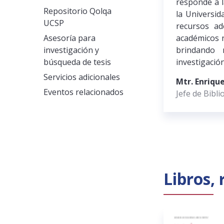
responde a l
Repositorio Qolqa
la Universid
UCSP
recursos a
académicos n
Asesoría para
brindando 
investigación y
investigació
búsqueda de tesis
Servicios adicionales
Mtr. Enriqu
Eventos relacionados
Jefe de Bibli
Libros, 