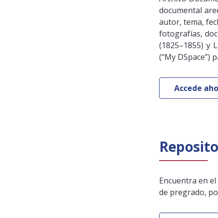
documental are
autor, tema, fec
fotografías, do
(1825–1855) y L
(“My DSpace”) pa
Accede aho
Reposito
Encuentra en el
de pregrado, pos