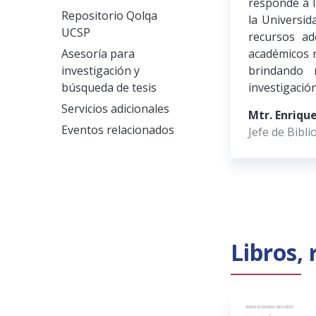
responde a l
Repositorio Qolqa
la Universid
UCSP
recursos a
académicos n
Asesoría para
brindando 
investigación y
investigació
búsqueda de tesis
Servicios adicionales
Mtr. Enriqu
Eventos relacionados
Jefe de Bibli
Libros, 