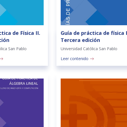
tica de Física II.
Guía de práctica de física I
ción
Tercera edición
ólica San Pablo
Universidad Católica San Pablo
Leer contenido