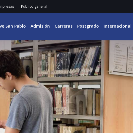
mpresas
Público general
ive San Pablo
Admisión
Carreras
Postgrado
Internacional