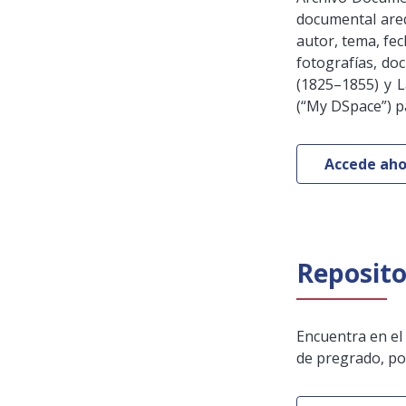
documental are
autor, tema, fec
fotografías, do
(1825–1855) y L
(“My DSpace”) pa
Accede aho
Reposito
Encuentra en el
de pregrado, pos