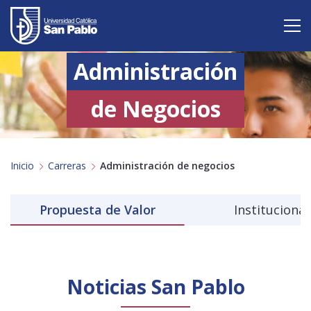
Administración
Vive San Pablo
Admisión
de Negocios
Carreras
Inicio
Carreras
Administración de negocios
Postgrado
Internacional
Propuesta de Valor
Institucional
Investigación
Servicio y proyección a la sociedad
Noticias San Pablo
Alumnos
Profesores
Antiguos Alumnos
Padres
Empresas