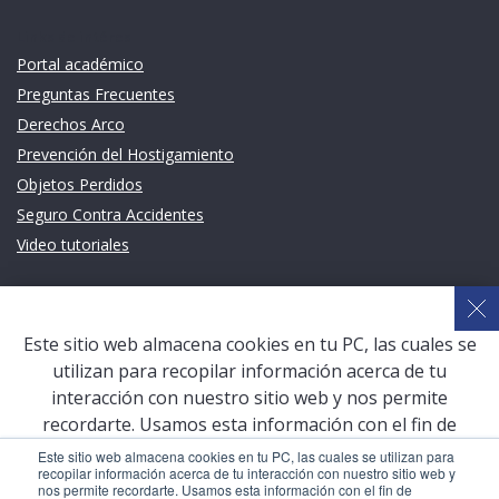
Links de intéres
Portal académico
Preguntas Frecuentes
Derechos Arco
Prevención del Hostigamiento
Objetos Perdidos
Seguro Contra Accidentes
Video tutoriales
Links de intéres
Planeamiento Estratégico y Gestión de Calidad
Este sitio web almacena cookies en tu PC, las cuales se
Sistema de Gestión Académica (SGA)
utilizan para recopilar información acerca de tu
Defensoría Universitaria
interacción con nuestro sitio web y nos permite
Terceros vinculados
recordarte. Usamos esta información con el fin de
mejorar y personalizar tu experiencia de navegación y
San Pablo Mail
Este sitio web almacena cookies en tu PC, las cuales se utilizan para
recopilar información acerca de tu interacción con nuestro sitio web y
para generar analíticas y métricas acerca de nuestros
Aula Virtual Pregrado
nos permite recordarte. Usamos esta información con el fin de