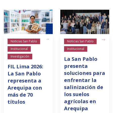
Público general
Licenciamiento
Biblioteca
Noticias
Español
English
Noticias San Pablo
Noticias San Pablo
Institucional
Institucional
Investigación
La San Pablo
presenta
FIL Lima 2026:
soluciones para
La San Pablo
enfrentar la
representa a
salinización de
Arequipa con
los suelos
más de 70
agrícolas en
títulos
Arequipa