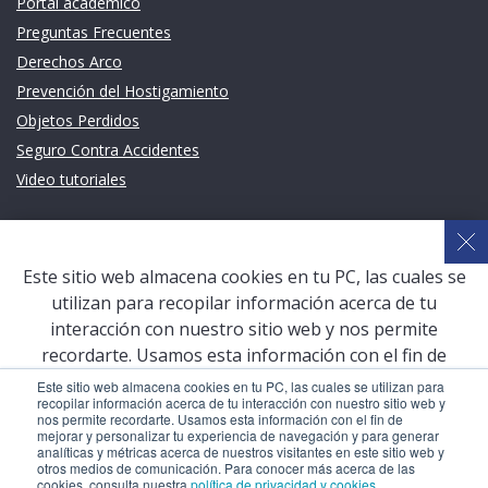
Portal académico
Preguntas Frecuentes
Derechos Arco
Prevención del Hostigamiento
Objetos Perdidos
Seguro Contra Accidentes
Video tutoriales
Links de intéres
Planeamiento Estratégico y Gestión de Calidad
Este sitio web almacena cookies en tu PC, las cuales se
Sistema de Gestión Académica (SGA)
utilizan para recopilar información acerca de tu
Defensoría Universitaria
interacción con nuestro sitio web y nos permite
Terceros vinculados
recordarte. Usamos esta información con el fin de
mejorar y personalizar tu experiencia de navegación y
San Pablo Mail
Este sitio web almacena cookies en tu PC, las cuales se utilizan para
recopilar información acerca de tu interacción con nuestro sitio web y
para generar analíticas y métricas acerca de nuestros
Aula Virtual Pregrado
nos permite recordarte. Usamos esta información con el fin de
visitantes en este sitio web y otros medios de
mejorar y personalizar tu experiencia de navegación y para generar
Aula Virtual Postgrado
analíticas y métricas acerca de nuestros visitantes en este sitio web y
comunicación. Para conocer más acerca de las cookies,
otros medios de comunicación. Para conocer más acerca de las
consulta nuestra
política de privacidad y cookies
.
cookies, consulta nuestra
política de privacidad y cookies
.