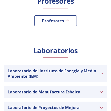
Profesores
Público general
Licenciamiento
Biblioteca
Noticias
Español
English
Profesores
Laboratorios
Laboratorio del Instituto de Energía y Medio
Ambiente (IEM)
Laboratorio de Manufactura Esbelta
Este laboratorio es utilizado para la generación
y la aplicación de conocimientos en las áreas de
energías renovables, ingeniería, simulación de
Laboratorio de Proyectos de Mejora
En este laboratorio, encontramos el módulo