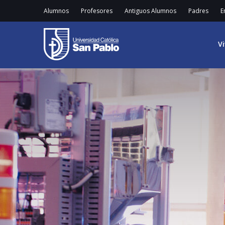
Alumnos
Profesores
Antiguos Alumnos
Padres
E
V