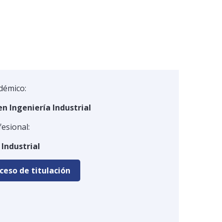
démico:
en Ingeniería Industrial
fesional:
 Industrial
ceso de titulación