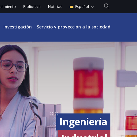
Español
ciamiento
Biblioteca
Noticias
English
Investigación
Servicio y proyección a la sociedad
Ingeniería