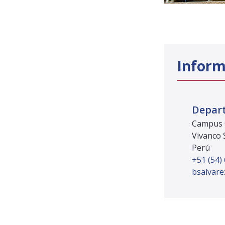
Inform
Depar
Campus C
Vivanco 
Perú
+51 (54)
bsalvar