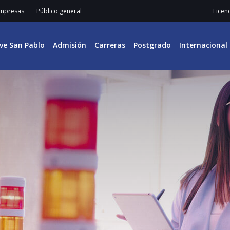
mpresas
Público general
Licen
ive San Pablo
Admisión
Carreras
Postgrado
Internacional