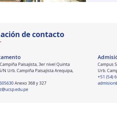
ación de contacto
tamento
Admisi
ampiña Paisajista, 3er nivel Quinta
Campus Sa
S/N Urb. Campiña Paisajista Arequipa,
Urb. Camp
+51 (54) 
 605630
Anexo 368 y 327
admision
ez@ucsp.edu.pe