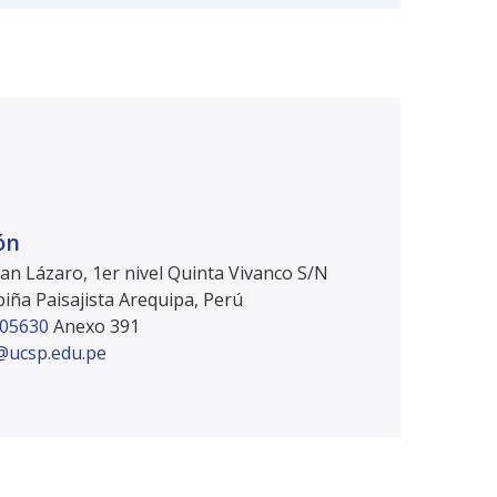
ón
n Lázaro, 1er nivel Quinta Vivanco S/N
iña Paisajista Arequipa, Perú
605630
Anexo 391
@ucsp.edu.pe