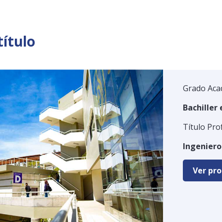
título
Grado Aca
Bachiller 
Título Pro
Ingeniero
Ver pro