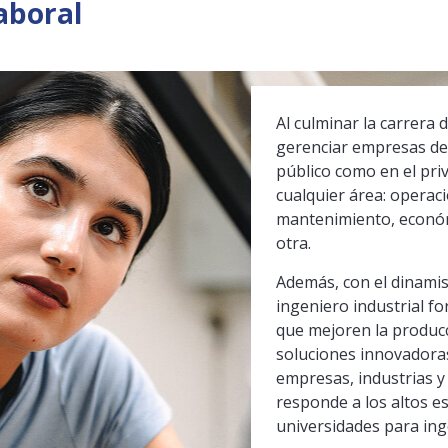
aboral
Al culminar la carrera 
gerenciar empresas de 
público como en el pri
cualquier área: operaci
mantenimiento, económi
otra.
Además, con el dinamism
ingeniero industrial f
que mejoren la producc
soluciones innovadoras
empresas, industrias y
responde a los altos e
universidades para inge