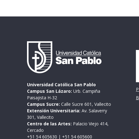
I
Universidad Católica San Pablo
P
Campus San Lázaro:
Urb. Campiña
Paisajista H-32
B
Campus Sucre:
Calle Sucre 601, Vallecito
Extensión Universitaria:
Av. Salaverry
301, Vallecito
Centro de las Artes:
Palacio Viejo 414,
Cercado
+51 54 605630
|
+51 54 605600