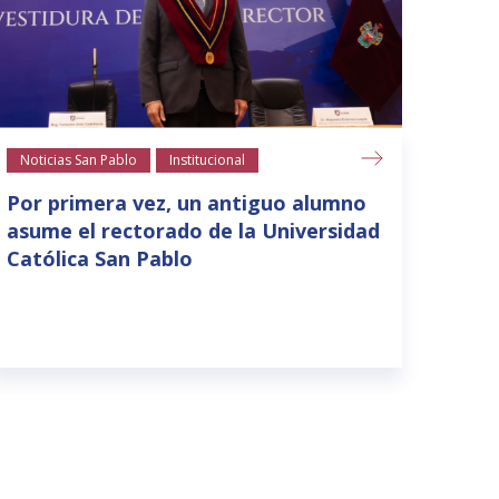
Noticias San Pablo
Institucional
Notic
Por primera vez, un antiguo alumno
Areq
asume el rectorado de la Universidad
refe
Católica San Pablo
star