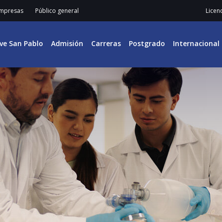
mpresas
Público general
Licen
ive San Pablo
Admisión
Carreras
Postgrado
Internacional