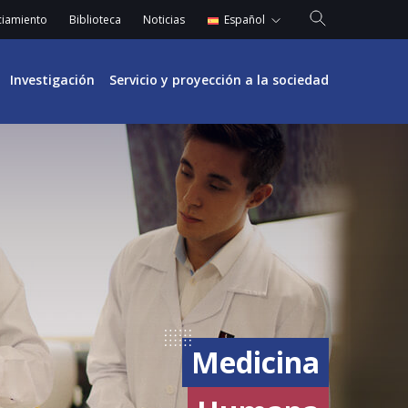
Español
ciamiento
Biblioteca
Noticias
English
Investigación
Servicio y proyección a la sociedad
Medicina