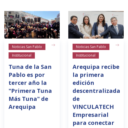
Público general
Licenciamiento
Biblioteca
Noticias
Español
English
Noticias San Pablo
Noticias San Pablo
Institucional
Institucional
Tuna de la San
Arequipa recibe
Pablo es por
la primera
tercer año la
edición
"Primera Tuna
descentralizada
Más Tuna" de
de
Arequipa
VINCULATECH
Empresarial
para conectar