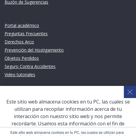
Buzón de Sugerencias
Links de intéres
Portal académico
Preguntas Frecuentes
Derechos Arco
Prevención del Hostigamiento
Objetos Perdidos
Seguro Contra Accidentes
Video tutoriales
Links de intéres
Planeamiento Estratégico y Gestión de Calidad
Este sitio web almacena cookies en tu PC, las cuales se
Sistema de Gestión Académica (SGA)
utilizan para recopilar información acerca de tu
Defensoría Universitaria
interacción con nuestro sitio web y nos permite
Terceros vinculados
recordarte. Usamos esta información con el fin de
mejorar y personalizar tu experiencia de navegación y
San Pablo Mail
Este sitio web almacena cookies en tu PC, las cuales se utilizan para