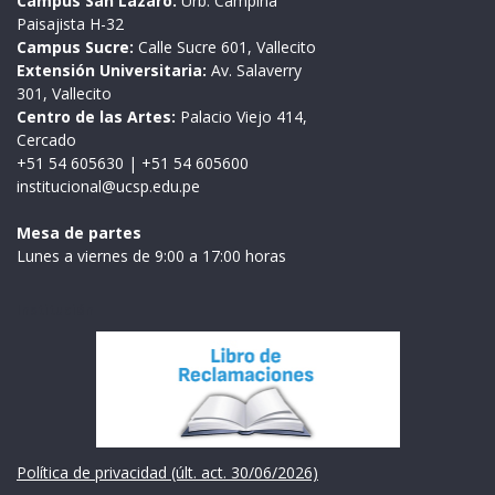
Campus San Lázaro:
Urb. Campiña
Paisajista H-32
Campus Sucre:
Calle Sucre 601, Vallecito
Extensión Universitaria:
Av. Salaverry
301, Vallecito
Centro de las Artes:
Palacio Viejo 414,
Cercado
+51 54 605630
|
+51 54 605600
institucional@ucsp.edu.pe
Mesa de partes
Lunes a viernes de 9:00 a 17:00 horas
Institución
Política de privacidad (últ. act. 30/06/2026)