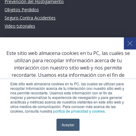
Prevención del Hostigamiento
Objetos Perdidos
Seguro Contra Accidentes
Video tutoriales
Links de intéres
Planeamiento Estratégico y Gestión de Calidad
Este sitio web almacena cookies en tu PC, las cuales se
Sistema de Gestión Académica (SGA)
utilizan para recopilar información acerca de tu
Defensoría Universitaria
interacción con nuestro sitio web y nos permite
Terceros vinculados
recordarte. Usamos esta información con el fin de
mejorar y personalizar tu experiencia de navegación y
San Pablo Mail
Este sitio web almacena cookies en tu PC, las cuales se utilizan para
recopilar información acerca de tu interacción con nuestro sitio web y
para generar analíticas y métricas acerca de nuestros
Aula Virtual Pregrado
nos permite recordarte. Usamos esta información con el fin de
visitantes en este sitio web y otros medios de
mejorar y personalizar tu experiencia de navegación y para generar
Aula Virtual Postgrado
analíticas y métricas acerca de nuestros visitantes en este sitio web y
comunicación. Para conocer más acerca de las cookies,
otros medios de comunicación. Para conocer más acerca de las
consulta nuestra
política de privacidad y cookies
.
cookies, consulta nuestra
política de privacidad y cookies
.
COPYRIGHT © 2026 Universidad Católica San Pablo – RUC:
Aceptar
Aceptar
20327998413