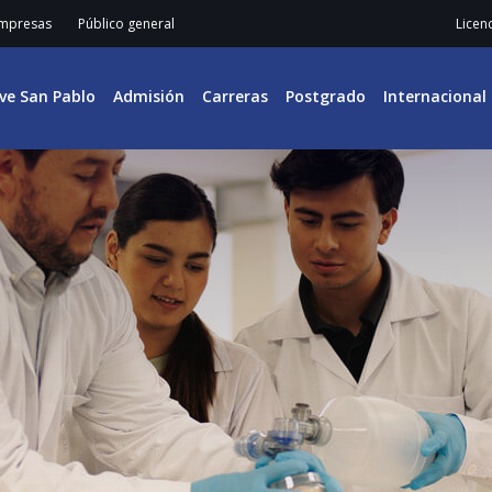
mpresas
Público general
Licen
ive San Pablo
Admisión
Carreras
Postgrado
Internacional