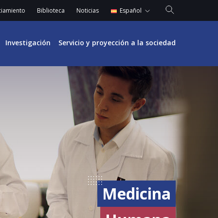
Español
ciamiento
Biblioteca
Noticias
English
Investigación
Servicio y proyección a la sociedad
Medicina