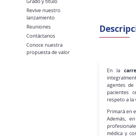
Grado y título
Revive nuestro
lanzamiento
Descripc
Reuniones
Contáctanos
Conoce nuestra
propuesta de valor
En la
carr
integralmen
agentes de 
pacientes 
respeto a la 
Primará en e
Además, en
profesional
médica y co