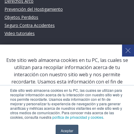
Derechos Arco
Prevención del Hostigamiento
Objetos Perdidos
Seguro Contra Accidentes
Video tutoriales
Links de intéres
Planeamiento Estratégico y Gestión de Calidad
Este sitio web almacena cookies en tu PC, las cuales se
Sistema de Gestión Académica (SGA)
utilizan para recopilar información acerca de tu
Defensoría Universitaria
interacción con nuestro sitio web y nos permite
Terceros vinculados
recordarte. Usamos esta información con el fin de
mejorar y personalizar tu experiencia de navegación y
San Pablo Mail
Este sitio web almacena cookies en tu PC, las cuales se utilizan para
recopilar información acerca de tu interacción con nuestro sitio web y
para generar analíticas y métricas acerca de nuestros
Aula Virtual Pregrado
nos permite recordarte. Usamos esta información con el fin de
visitantes en este sitio web y otros medios de
mejorar y personalizar tu experiencia de navegación y para generar
Aula Virtual Postgrado
analíticas y métricas acerca de nuestros visitantes en este sitio web y
comunicación. Para conocer más acerca de las cookies,
otros medios de comunicación. Para conocer más acerca de las
consulta nuestra
política de privacidad y cookies
.
cookies, consulta nuestra
política de privacidad y cookies
.
COPYRIGHT © 2026 Universidad Católica San Pablo – RUC:
Aceptar
Aceptar