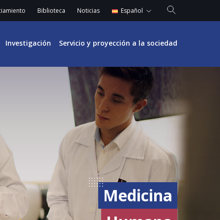
Español
ciamiento
Biblioteca
Noticias
English
Investigación
Servicio y proyección a la sociedad
Medicina