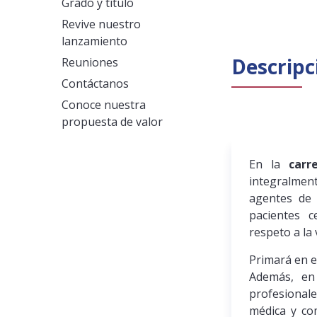
Grado y título
Revive nuestro
lanzamiento
Descripc
Reuniones
Contáctanos
Conoce nuestra
propuesta de valor
En la
carr
integralmen
agentes de 
pacientes 
respeto a la 
Primará en e
Además, en
profesional
médica y co