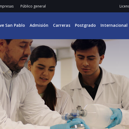
mpresas
Público general
Licen
ive San Pablo
Admisión
Carreras
Postgrado
Internacional