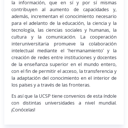
campus y virtuales.
la información, que en sí y por sí mismas
los hallazgos de este estudio.
contribuyen al aumento de capacidades y,
Seminarios de investigación para
Con este estudio estaremos mejor
Más información aquí
Más información aquí
además, incrementan el conocimiento necesario
administrativos, docentes e investigadores de
preparados para afrontar el escenario
para el adelanto de la educación, la ciencia y la
la institución.
mundial post-pandemia.
tecnología, las ciencias sociales y humanas, la
Movilidad internacional para administrativos,
La internacionalización impacta directamente
cultura y la comunicación. La cooperación
investigadores y estudiantes.
en la calidad de la formación integral de
interuniversitaria promueve la colaboración
Adquisición de equipos de video-conferencia.
nuestros estudiantes, preparándolos para
intelectual mediante el ‘hermanamiento’ y la
contribuir a una sociedad más solidaria, justa
Desarrollo de redes de internacionalización
Más información aquí
creación de redes entre instituciones y docentes
y humana.
entre las universidades socias.
de la enseñanza superior en el mundo entero,
Si desea ampliar la información y participar del
Conferencias internacionales.
con el fin de permitir el acceso, la transferencia y
estudio, por favor, escriba
la adaptación del conocimiento en el interior de
a
mmaldonado@ucsp.edu.pe
o
los países y a través de las fronteras.
a
sbsousa@ucsp.edu.pe
.
Es así que la UCSP tiene convenios de esta índole
con distintas universidades a nivel mundial.
¡Conócelas!
Más información aquí