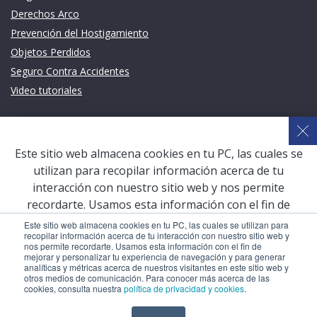
Derechos Arco
Prevención del Hostigamiento
Objetos Perdidos
Seguro Contra Accidentes
Video tutoriales
Links de intéres
Planeamiento Estratégico y Gestión de Calidad
Este sitio web almacena cookies en tu PC, las cuales se
Sistema de Gestión Académica (SGA)
utilizan para recopilar información acerca de tu
Defensoría Universitaria
interacción con nuestro sitio web y nos permite
Terceros vinculados
recordarte. Usamos esta información con el fin de
mejorar y personalizar tu experiencia de navegación y
San Pablo Mail
Este sitio web almacena cookies en tu PC, las cuales se utilizan para
recopilar información acerca de tu interacción con nuestro sitio web y
para generar analíticas y métricas acerca de nuestros
Aula Virtual Pregrado
nos permite recordarte. Usamos esta información con el fin de
visitantes en este sitio web y otros medios de
mejorar y personalizar tu experiencia de navegación y para generar
Aula Virtual Postgrado
analíticas y métricas acerca de nuestros visitantes en este sitio web y
comunicación. Para conocer más acerca de las cookies,
otros medios de comunicación. Para conocer más acerca de las
consulta nuestra
política de privacidad y cookies
.
cookies, consulta nuestra
política de privacidad y cookies
.
COPYRIGHT © 2026 Universidad Católica San Pablo – RUC: