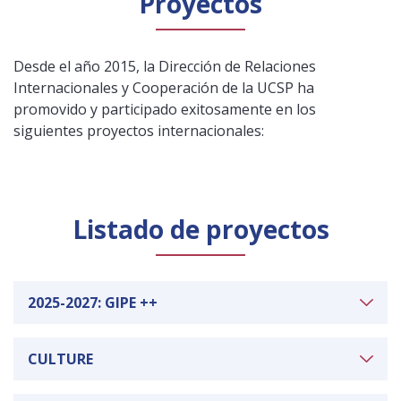
Proyectos
Público general
Licenciamiento
Biblioteca
Noticias
Español
Desde el año 2015, la Dirección de Relaciones
English
Internacionales
y Cooperación de la UCSP ha
promovido y participado exitosamente en los
siguientes proyectos
internacionales
:
Listado de proyectos
2025-2027: GIPE ++
GIPE es una iniciativa académica internacional en
CULTURE
pleno desarrollo, que se implementa durante el