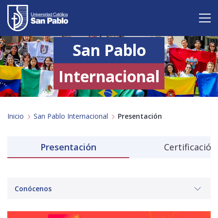
San Pablo
Vive San Pablo
Admisión
Internacional
Carreras
Inicio
San Pablo Internacional
Presentación
Postgrado
Internacional
Presentación
Certificación
Investigación
Servicio y proyección a la sociedad
Conócenos
Alumnos
Profesores
Antiguos Alumnos
Padres
Empresas