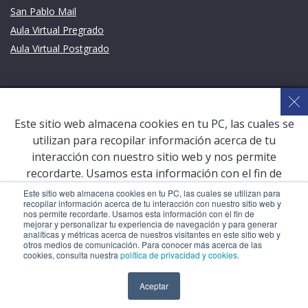
San Pablo Mail
Aula Virtual Pregrado
Aula Virtual Postgrado
COPYRIGHT © 2026 Universidad Católica San Pablo – RUC:
20327998413
Este sitio web almacena cookies en tu PC, las cuales se
utilizan para recopilar información acerca de tu
interacción con nuestro sitio web y nos permite
recordarte. Usamos esta información con el fin de
mejorar y personalizar tu experiencia de navegación y
Este sitio web almacena cookies en tu PC, las cuales se utilizan para
recopilar información acerca de tu interacción con nuestro sitio web y
para generar analíticas y métricas acerca de nuestros
nos permite recordarte. Usamos esta información con el fin de
visitantes en este sitio web y otros medios de
mejorar y personalizar tu experiencia de navegación y para generar
analíticas y métricas acerca de nuestros visitantes en este sitio web y
comunicación. Para conocer más acerca de las cookies,
otros medios de comunicación. Para conocer más acerca de las
consulta nuestra
política de privacidad y cookies
.
cookies, consulta nuestra
política de privacidad y cookies
.
Aceptar
Aceptar