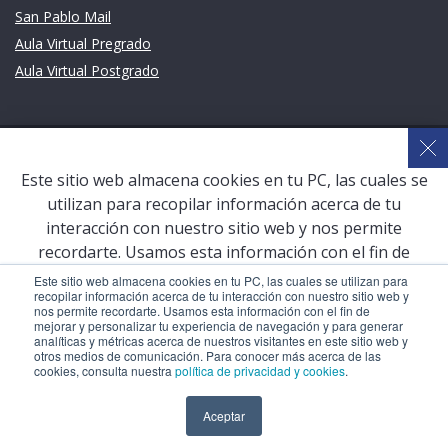
San Pablo Mail
Aula Virtual Pregrado
Aula Virtual Postgrado
COPYRIGHT © 2026 Universidad Católica San Pablo – RUC:
20327998413
Este sitio web almacena cookies en tu PC, las cuales se
utilizan para recopilar información acerca de tu
interacción con nuestro sitio web y nos permite
recordarte. Usamos esta información con el fin de
mejorar y personalizar tu experiencia de navegación y
Este sitio web almacena cookies en tu PC, las cuales se utilizan para
recopilar información acerca de tu interacción con nuestro sitio web y
para generar analíticas y métricas acerca de nuestros
nos permite recordarte. Usamos esta información con el fin de
visitantes en este sitio web y otros medios de
mejorar y personalizar tu experiencia de navegación y para generar
analíticas y métricas acerca de nuestros visitantes en este sitio web y
comunicación. Para conocer más acerca de las cookies,
otros medios de comunicación. Para conocer más acerca de las
consulta nuestra
política de privacidad y cookies
.
cookies, consulta nuestra
política de privacidad y cookies
.
Aceptar
Aceptar