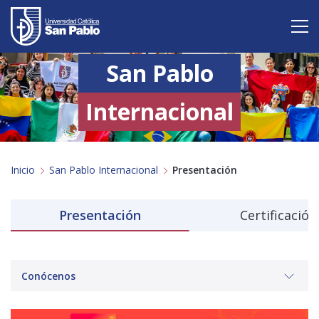
San Pablo
Vive San Pablo
Admisión
Internacional
Carreras
Inicio
San Pablo Internacional
Presentación
Postgrado
Internacional
Presentación
Certificación
Investigación
Servicio y proyección a la sociedad
Conócenos
Alumnos
Profesores
Antiguos Alumnos
Padres
Empresas