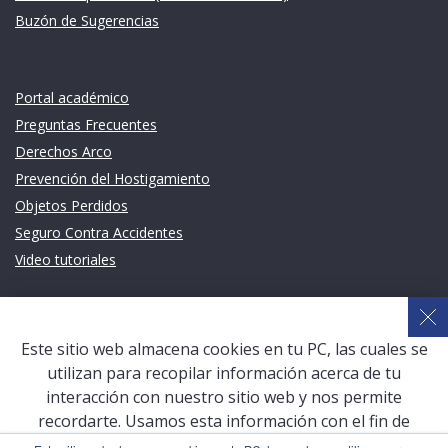
Buzón de Sugerencias
Links de intéres
Portal académico
Preguntas Frecuentes
Derechos Arco
Prevención del Hostigamiento
Objetos Perdidos
Seguro Contra Accidentes
Video tutoriales
Links de intéres
Planeamiento Estratégico y Gestión de Calidad
Este sitio web almacena cookies en tu PC, las cuales se
Sistema de Gestión Académica (SGA)
utilizan para recopilar información acerca de tu
Defensoría Universitaria
interacción con nuestro sitio web y nos permite
Terceros vinculados
recordarte. Usamos esta información con el fin de
mejorar y personalizar tu experiencia de navegación y
San Pablo Mail