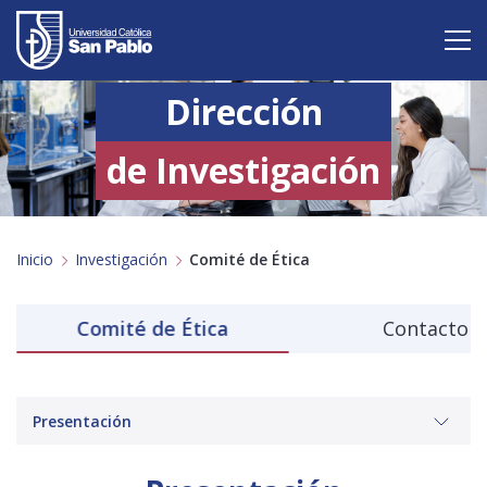
Dirección
Vive San Pablo
Admisión
de Investigación
Carreras
Inicio
Investigación
Comité de Ética
Postgrado
Internacional
n
Comité de Ética
Contacto
Investigación
Servicio y proyección a la sociedad
Presentación
Alumnos
Profesores
Antiguos Alumnos
Padres
Empresas