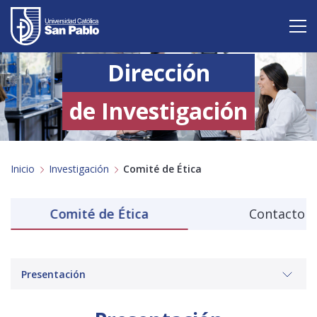
Dirección
Vive San Pablo
Admisión
de Investigación
Carreras
Inicio
Investigación
Comité de Ética
Postgrado
Internacional
n
Comité de Ética
Contacto
Investigación
Servicio y proyección a la sociedad
Presentación
Alumnos
Profesores
Antiguos Alumnos
Padres
Empresas