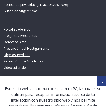
Política de privacidad (últ. act. 30/06/2026)
Buzón de Sugerencias
Links de intéres
Portal académico
Preguntas Frecuentes
Derechos Arco
Prevención del Hostigamiento
Objetos Perdidos
Seguro Contra Accidentes
Video tutoriales
Links de intéres
Planeamiento Estratégico y Gestión de Calidad
Este sitio web almacena cookies en tu PC, las cuales se
Sistema de Gestión Académica (SGA)
utilizan para recopilar información acerca de tu
Defensoría Universitaria
interacción con nuestro sitio web y nos permite
Terceros vinculados
recordarte. Usamos esta información con el fin de