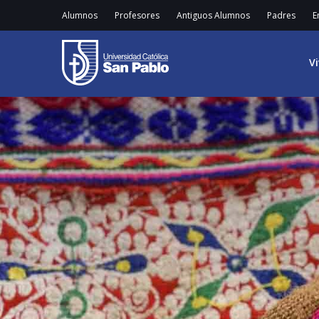
Alumnos
Profesores
Antiguos Alumnos
Padres
E
V