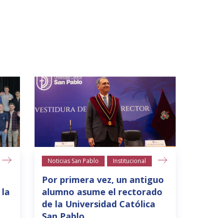
Noticias San Pablo
Institucional
Notic
Por primera vez, un antiguo
Areq
 la
alumno asume el rectorado
refe
de la Universidad Católica
de l
San Pablo