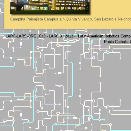
Campiña Paisajista Campus s/n Quinta Vivanco, San Lazaro´s Neighbo
LARC-LARS-ORE 2013 - LARC XI 2013 - "Latin American Robotics Compe
Pablo Catholic 