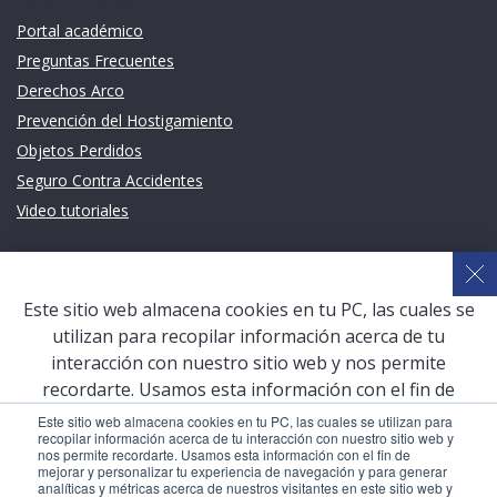
Links de intéres
Portal académico
Preguntas Frecuentes
Derechos Arco
Prevención del Hostigamiento
Objetos Perdidos
Seguro Contra Accidentes
Video tutoriales
Links de intéres
Planeamiento Estratégico y Gestión de Calidad
Este sitio web almacena cookies en tu PC, las cuales se
Sistema de Gestión Académica (SGA)
utilizan para recopilar información acerca de tu
Defensoría Universitaria
interacción con nuestro sitio web y nos permite
Terceros vinculados
recordarte. Usamos esta información con el fin de
mejorar y personalizar tu experiencia de navegación y
San Pablo Mail
Este sitio web almacena cookies en tu PC, las cuales se utilizan para
recopilar información acerca de tu interacción con nuestro sitio web y
para generar analíticas y métricas acerca de nuestros
Aula Virtual Pregrado
nos permite recordarte. Usamos esta información con el fin de
visitantes en este sitio web y otros medios de
mejorar y personalizar tu experiencia de navegación y para generar
Aula Virtual Postgrado
analíticas y métricas acerca de nuestros visitantes en este sitio web y
comunicación. Para conocer más acerca de las cookies,