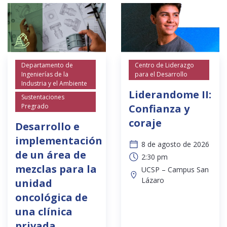
Departamento de
Centro de Liderazgo
Ingenierías de la
para el Desarrollo
Industria y el Ambiente
Liderandome II:
Sustentaciones
Pregrado
Confianza y
coraje
Desarrollo e
implementación
8 de agosto de 2026
de un área de
2:30 pm
mezclas para la
UCSP – Campus San
Lázaro
unidad
oncológica de
una clínica
privada