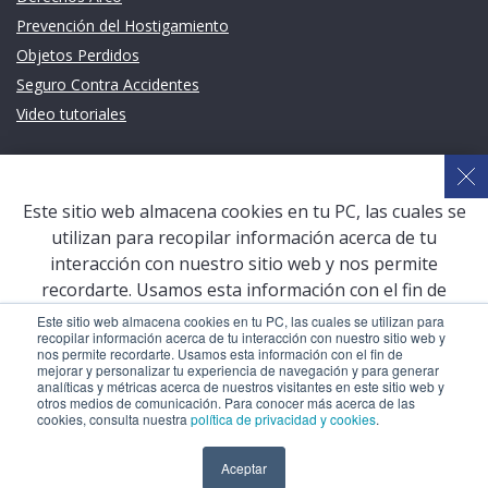
Prevención del Hostigamiento
Objetos Perdidos
Seguro Contra Accidentes
Video tutoriales
Links de intéres
Planeamiento Estratégico y Gestión de Calidad
Este sitio web almacena cookies en tu PC, las cuales se
Sistema de Gestión Académica (SGA)
utilizan para recopilar información acerca de tu
Defensoría Universitaria
interacción con nuestro sitio web y nos permite
Terceros vinculados
recordarte. Usamos esta información con el fin de
mejorar y personalizar tu experiencia de navegación y
San Pablo Mail
Este sitio web almacena cookies en tu PC, las cuales se utilizan para
recopilar información acerca de tu interacción con nuestro sitio web y
para generar analíticas y métricas acerca de nuestros
Aula Virtual Pregrado
nos permite recordarte. Usamos esta información con el fin de
visitantes en este sitio web y otros medios de
mejorar y personalizar tu experiencia de navegación y para generar
Aula Virtual Postgrado
analíticas y métricas acerca de nuestros visitantes en este sitio web y
comunicación. Para conocer más acerca de las cookies,
otros medios de comunicación. Para conocer más acerca de las
consulta nuestra
política de privacidad y cookies
.
cookies, consulta nuestra
política de privacidad y cookies
.
COPYRIGHT © 2026 Universidad Católica San Pablo – RUC:
Aceptar
Aceptar
20327998413