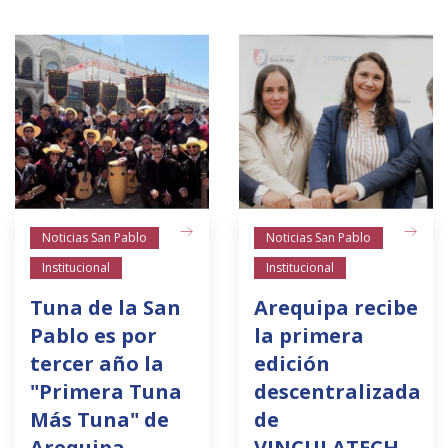
Noticias San Pablo
Noticias San Pablo
Institucional
Institucional
Tuna de la San
Arequipa recibe
Pablo es por
la primera
tercer año la
edición
"Primera Tuna
descentralizada
Más Tuna" de
de
Arequipa
VINCULATECH