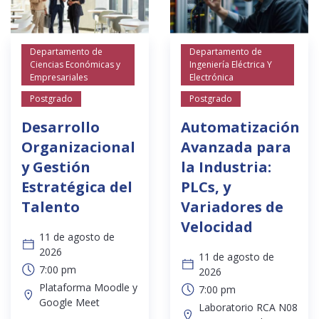
Departamento de
Departamento de
Ciencias Económicas y
Ingeniería Eléctrica Y
Empresariales
Electrónica
Postgrado
Postgrado
Desarrollo
Automatización
Organizacional
Avanzada para
y Gestión
la Industria:
Estratégica del
PLCs, y
Talento
Variadores de
Velocidad
11 de agosto de
2026
11 de agosto de
7:00 pm
2026
Plataforma Moodle y
7:00 pm
Google Meet
Laboratorio RCA N08