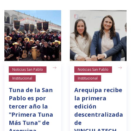
Noticias San Pablo
Noticias San Pablo
Institucional
Institucional
Tuna de la San
Arequipa recibe
Pablo es por
la primera
tercer año la
edición
"Primera Tuna
descentralizada
Más Tuna" de
de
Arequipa
VINCULATECH