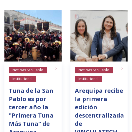
Noticias San Pablo
Noticias San Pablo
Institucional
Institucional
Tuna de la San
Arequipa recibe
Pablo es por
la primera
tercer año la
edición
"Primera Tuna
descentralizada
Más Tuna" de
de
Arequipa
VINCULATECH