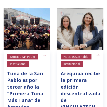
Noticias San Pablo
Noticias San Pablo
Institucional
Institucional
Tuna de la San
Arequipa recibe
Pablo es por
la primera
tercer año la
edición
"Primera Tuna
descentralizada
Más Tuna" de
de
Arequipa
VINCULATECH