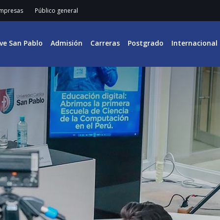
mpresas
Público general
ive San Pablo
Admisión
Carreras
Postgrado
Internacional