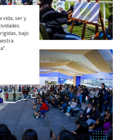
 vida, ser y
tividades
rigidas, bajo
uestra
a”.