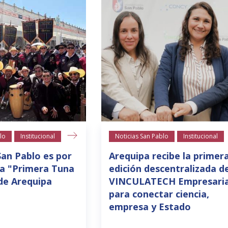
lo
Institucional
Noticias San Pablo
Institucional
San Pablo es por
Arequipa recibe la primer
la "Primera Tuna
edición descentralizada d
de Arequipa
VINCULATECH Empresaria
para conectar ciencia,
empresa y Estado