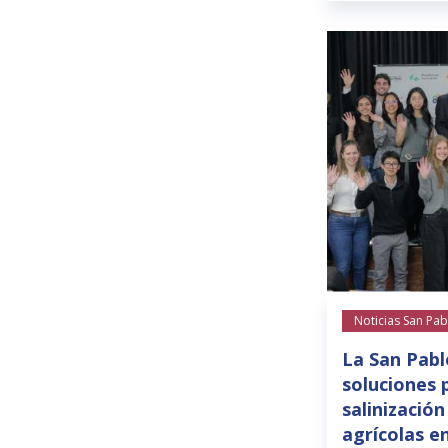
Noticias San Pab
La San Pabl
soluciones 
salinización
agrícolas e