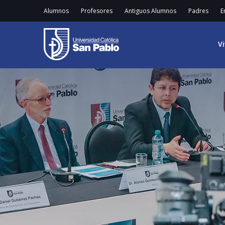
Alumnos
Profesores
Antiguos Alumnos
Padres
E
V