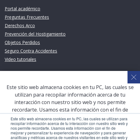
Links de intéres
Portal académico
Preguntas Frecuentes
Derechos Arco
Prevención del Hostigamiento
Objetos Perdidos
Seguro Contra Accidentes
Video tutoriales
Links de intéres
Planeamiento Estratégico y Gestión de Calidad
Este sitio web almacena cookies en tu PC, las cuales se
Sistema de Gestión Académica (SGA)
utilizan para recopilar información acerca de tu
Defensoría Universitaria
interacción con nuestro sitio web y nos permite
Terceros vinculados
recordarte. Usamos esta información con el fin de
mejorar y personalizar tu experiencia de navegación y
San Pablo Mail
Este sitio web almacena cookies en tu PC, las cuales se utilizan para
recopilar información acerca de tu interacción con nuestro sitio web y
para generar analíticas y métricas acerca de nuestros
Aula Virtual Pregrado
nos permite recordarte. Usamos esta información con el fin de
visitantes en este sitio web y otros medios de
mejorar y personalizar tu experiencia de navegación y para generar
Aula Virtual Postgrado
analíticas y métricas acerca de nuestros visitantes en este sitio web y
comunicación. Para conocer más acerca de las cookies,