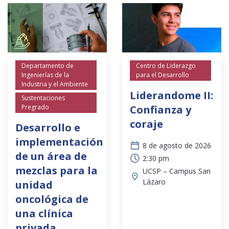
Departamento de
Centro de Liderazgo
Ingenierías de la
para el Desarrollo
Industria y el Ambiente
Liderandome II:
Sustentaciones
Pregrado
Confianza y
coraje
Desarrollo e
implementación
8 de agosto de 2026
de un área de
2:30 pm
mezclas para la
UCSP – Campus San
Lázaro
unidad
oncológica de
una clínica
privada