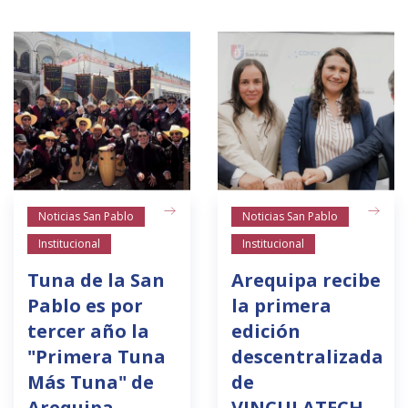
Noticias San Pablo
Noticias San Pablo
Institucional
Institucional
Tuna de la San
Arequipa recibe
Pablo es por
la primera
tercer año la
edición
"Primera Tuna
descentralizada
Más Tuna" de
de
Arequipa
VINCULATECH