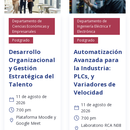
Departamento de
Departamento de
Ciencias Económicas y
Ingeniería Eléctrica Y
Empresariales
Electrónica
Postgrado
Postgrado
Desarrollo
Automatización
Organizacional
Avanzada para
y Gestión
la Industria:
Estratégica del
PLCs, y
Talento
Variadores de
Velocidad
11 de agosto de
2026
11 de agosto de
7:00 pm
2026
Plataforma Moodle y
7:00 pm
Google Meet
Laboratorio RCA N08