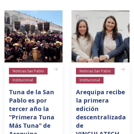
Noticias San Pablo
Noticias San Pablo
Institucional
Institucional
Tuna de la San
Arequipa recibe
Pablo es por
la primera
tercer año la
edición
"Primera Tuna
descentralizada
Más Tuna" de
de
Arequipa
VINCULATECH