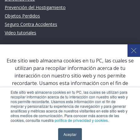
Prevención del Hostigamiento
Objetos Perdidos
Seguro Contra Accidentes
Video tutoriales
Links de intéres
Planeamiento Estratégico y Gestión de Calidad
Este sitio web almacena cookies en tu PC, las cuales se
Sistema de Gestión Académica (SGA)
utilizan para recopilar información acerca de tu
Defensoría Universitaria
interacción con nuestro sitio web y nos permite
Terceros vinculados
recordarte. Usamos esta información con el fin de
mejorar y personalizar tu experiencia de navegación y
San Pablo Mail
Este sitio web almacena cookies en tu PC, las cuales se utilizan para
recopilar información acerca de tu interacción con nuestro sitio web y
para generar analíticas y métricas acerca de nuestros
Aula Virtual Pregrado
nos permite recordarte. Usamos esta información con el fin de
visitantes en este sitio web y otros medios de
mejorar y personalizar tu experiencia de navegación y para generar
Aula Virtual Postgrado
analíticas y métricas acerca de nuestros visitantes en este sitio web y
comunicación. Para conocer más acerca de las cookies,
otros medios de comunicación. Para conocer más acerca de las
consulta nuestra
política de privacidad y cookies
.
cookies, consulta nuestra
política de privacidad y cookies
.
COPYRIGHT © 2026 Universidad Católica San Pablo – RUC:
Aceptar
Aceptar
20327998413