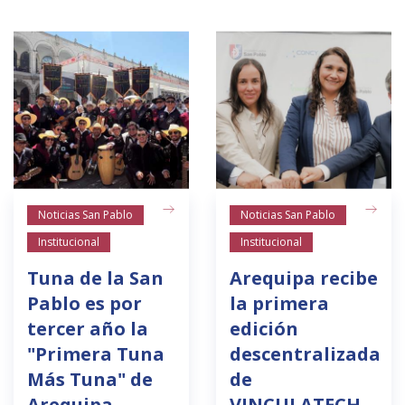
Noticias San Pablo
Noticias San Pablo
Institucional
Institucional
Tuna de la San
Arequipa recibe
Pablo es por
la primera
tercer año la
edición
"Primera Tuna
descentralizada
Más Tuna" de
de
Arequipa
VINCULATECH