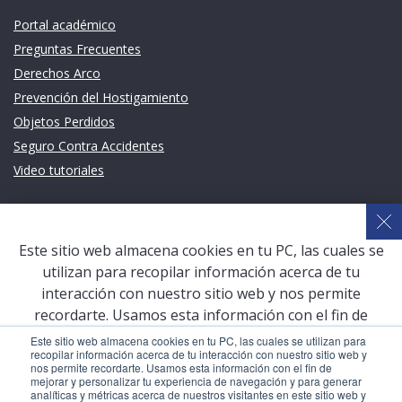
Links de intéres
Portal académico
Preguntas Frecuentes
Derechos Arco
Prevención del Hostigamiento
Objetos Perdidos
Seguro Contra Accidentes
Video tutoriales
Links de intéres
Planeamiento Estratégico y Gestión de Calidad
Este sitio web almacena cookies en tu PC, las cuales se
Sistema de Gestión Académica (SGA)
utilizan para recopilar información acerca de tu
Defensoría Universitaria
interacción con nuestro sitio web y nos permite
Terceros vinculados
recordarte. Usamos esta información con el fin de
mejorar y personalizar tu experiencia de navegación y
San Pablo Mail
Este sitio web almacena cookies en tu PC, las cuales se utilizan para
recopilar información acerca de tu interacción con nuestro sitio web y
para generar analíticas y métricas acerca de nuestros
Aula Virtual Pregrado
nos permite recordarte. Usamos esta información con el fin de
visitantes en este sitio web y otros medios de
mejorar y personalizar tu experiencia de navegación y para generar
Aula Virtual Postgrado
analíticas y métricas acerca de nuestros visitantes en este sitio web y
comunicación. Para conocer más acerca de las cookies,