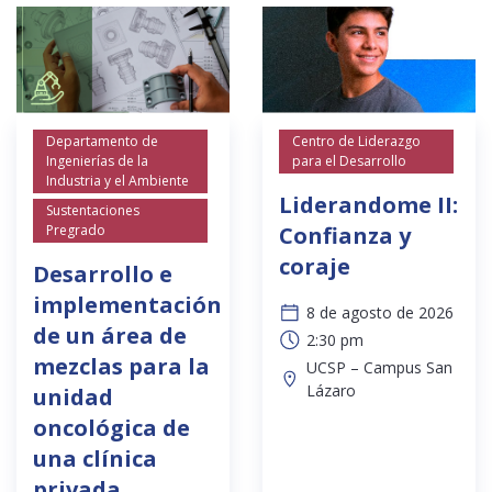
Departamento de
Centro de Liderazgo
Ingenierías de la
para el Desarrollo
Industria y el Ambiente
Liderandome II:
Sustentaciones
Pregrado
Confianza y
coraje
Desarrollo e
implementación
8 de agosto de 2026
de un área de
2:30 pm
mezclas para la
UCSP – Campus San
Lázaro
unidad
oncológica de
una clínica
privada