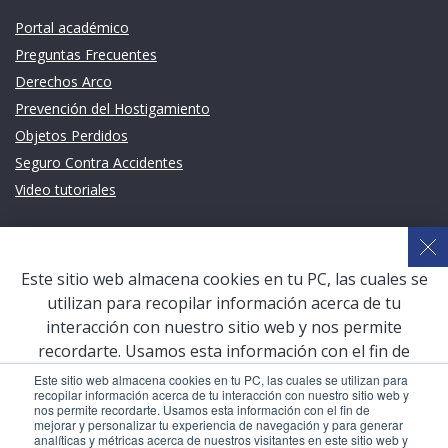
Links de intéres
Portal académico
Preguntas Frecuentes
Derechos Arco
Prevención del Hostigamiento
Objetos Perdidos
Seguro Contra Accidentes
Video tutoriales
Links de intéres
Planeamiento Estratégico y Gestión de Calidad
Este sitio web almacena cookies en tu PC, las cuales se
Sistema de Gestión Académica (SGA)
utilizan para recopilar información acerca de tu
Defensoría Universitaria
interacción con nuestro sitio web y nos permite
Terceros vinculados
recordarte. Usamos esta información con el fin de
mejorar y personalizar tu experiencia de navegación y
San Pablo Mail
Este sitio web almacena cookies en tu PC, las cuales se utilizan para
recopilar información acerca de tu interacción con nuestro sitio web y
para generar analíticas y métricas acerca de nuestros
Aula Virtual Pregrado
nos permite recordarte. Usamos esta información con el fin de
visitantes en este sitio web y otros medios de
mejorar y personalizar tu experiencia de navegación y para generar
Aula Virtual Postgrado
analíticas y métricas acerca de nuestros visitantes en este sitio web y
comunicación. Para conocer más acerca de las cookies,