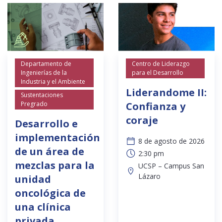
Departamento de
Centro de Liderazgo
Ingenierías de la
para el Desarrollo
Industria y el Ambiente
Liderandome II:
Sustentaciones
Pregrado
Confianza y
coraje
Desarrollo e
implementación
8 de agosto de 2026
de un área de
2:30 pm
mezclas para la
UCSP – Campus San
Lázaro
unidad
oncológica de
una clínica
privada