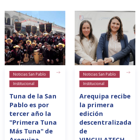
Noticias San Pablo
Noticias San Pablo
Institucional
Institucional
Tuna de la San
Arequipa recibe
Pablo es por
la primera
tercer año la
edición
"Primera Tuna
descentralizada
Más Tuna" de
de
Arequipa
VINCULATECH