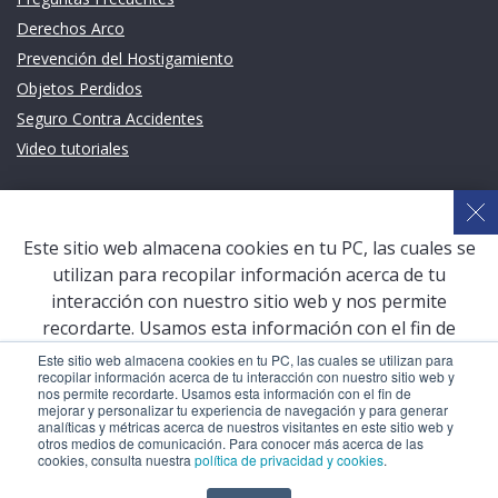
Derechos Arco
Prevención del Hostigamiento
Objetos Perdidos
Seguro Contra Accidentes
Video tutoriales
Links de intéres
Planeamiento Estratégico y Gestión de Calidad
Este sitio web almacena cookies en tu PC, las cuales se
Sistema de Gestión Académica (SGA)
utilizan para recopilar información acerca de tu
Defensoría Universitaria
interacción con nuestro sitio web y nos permite
Terceros vinculados
recordarte. Usamos esta información con el fin de
mejorar y personalizar tu experiencia de navegación y
San Pablo Mail
Este sitio web almacena cookies en tu PC, las cuales se utilizan para
recopilar información acerca de tu interacción con nuestro sitio web y
para generar analíticas y métricas acerca de nuestros
Aula Virtual Pregrado
nos permite recordarte. Usamos esta información con el fin de
visitantes en este sitio web y otros medios de
mejorar y personalizar tu experiencia de navegación y para generar
Aula Virtual Postgrado
analíticas y métricas acerca de nuestros visitantes en este sitio web y
comunicación. Para conocer más acerca de las cookies,
otros medios de comunicación. Para conocer más acerca de las
consulta nuestra
política de privacidad y cookies
.
cookies, consulta nuestra
política de privacidad y cookies
.