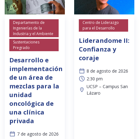
Departamento de
Centro de Liderazgo
Ingenierías de la
para el Desarrollo
Industria y el Ambiente
Liderandome II:
Sustentaciones
Pregrado
Confianza y
coraje
Desarrollo e
implementación
8 de agosto de 2026
de un área de
2:30 pm
mezclas para la
UCSP – Campus San
Lázaro
unidad
oncológica de
una clínica
privada
7 de agosto de 2026