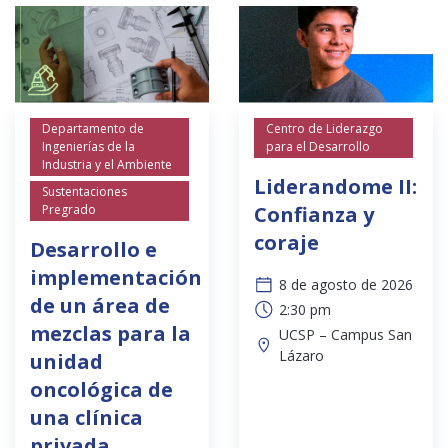
Departamento de
Centro de Liderazgo
Ingenierías de la
para el Desarrollo
Industria y el Ambiente
Liderandome II:
Sustentaciones
Pregrado
Confianza y
coraje
Desarrollo e
implementación
8 de agosto de 2026
de un área de
2:30 pm
mezclas para la
UCSP – Campus San
Lázaro
unidad
oncológica de
una clínica
privada