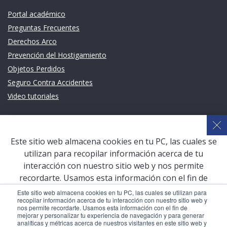
Links de intéres
Portal académico
Preguntas Frecuentes
Derechos Arco
Prevención del Hostigamiento
Objetos Perdidos
Seguro Contra Accidentes
Video tutoriales
Links de intéres
Planeamiento Estratégico y Gestión de Calidad
Este sitio web almacena cookies en tu PC, las cuales se
Sistema de Gestión Académica (SGA)
utilizan para recopilar información acerca de tu
Defensoría Universitaria
interacción con nuestro sitio web y nos permite
Terceros vinculados
recordarte. Usamos esta información con el fin de
mejorar y personalizar tu experiencia de navegación y
San Pablo Mail
Este sitio web almacena cookies en tu PC, las cuales se utilizan para
recopilar información acerca de tu interacción con nuestro sitio web y
para generar analíticas y métricas acerca de nuestros
Aula Virtual Pregrado
nos permite recordarte. Usamos esta información con el fin de
visitantes en este sitio web y otros medios de
mejorar y personalizar tu experiencia de navegación y para generar
Aula Virtual Postgrado
analíticas y métricas acerca de nuestros visitantes en este sitio web y
comunicación. Para conocer más acerca de las cookies,