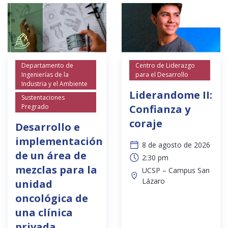
Departamento de
Centro de Liderazgo
Ingenierías de la
para el Desarrollo
Industria y el Ambiente
Liderandome II:
Sustentaciones
Pregrado
Confianza y
coraje
Desarrollo e
implementación
8 de agosto de 2026
de un área de
2:30 pm
mezclas para la
UCSP – Campus San
Lázaro
unidad
oncológica de
una clínica
privada