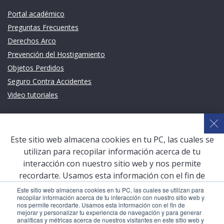
Links de intéres
Portal académico
Preguntas Frecuentes
Derechos Arco
Prevención del Hostigamiento
Objetos Perdidos
Seguro Contra Accidentes
Video tutoriales
Links de intéres
Planeamiento Estratégico y Gestión de Calidad
Este sitio web almacena cookies en tu PC, las cuales se
Sistema de Gestión Académica (SGA)
utilizan para recopilar información acerca de tu
Defensoría Universitaria
interacción con nuestro sitio web y nos permite
Terceros vinculados
recordarte. Usamos esta información con el fin de
mejorar y personalizar tu experiencia de navegación y
San Pablo Mail
Este sitio web almacena cookies en tu PC, las cuales se utilizan para
recopilar información acerca de tu interacción con nuestro sitio web y
para generar analíticas y métricas acerca de nuestros
Aula Virtual Pregrado
nos permite recordarte. Usamos esta información con el fin de
visitantes en este sitio web y otros medios de
mejorar y personalizar tu experiencia de navegación y para generar
Aula Virtual Postgrado
analíticas y métricas acerca de nuestros visitantes en este sitio web y
comunicación. Para conocer más acerca de las cookies,