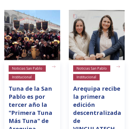
Noticias San Pablo
Noticias San Pablo
Institucional
Institucional
Tuna de la San
Arequipa recibe
Pablo es por
la primera
tercer año la
edición
"Primera Tuna
descentralizada
Más Tuna" de
de
Arequipa
VINCULATECH