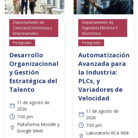
Departamento de
Departamento de
Ciencias Económicas y
Ingeniería Eléctrica Y
Empresariales
Electrónica
Postgrado
Postgrado
Desarrollo
Automatización
Organizacional
Avanzada para
y Gestión
la Industria:
Estratégica del
PLCs, y
Talento
Variadores de
Velocidad
11 de agosto de
2026
11 de agosto de
7:00 pm
2026
Plataforma Moodle y
7:00 pm
Google Meet
Laboratorio RCA N08