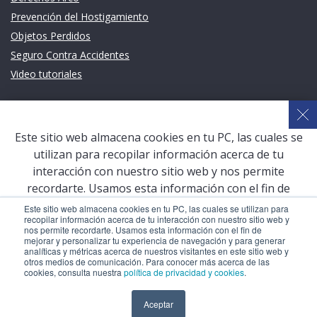
Prevención del Hostigamiento
Objetos Perdidos
Seguro Contra Accidentes
Video tutoriales
Links de intéres
Planeamiento Estratégico y Gestión de Calidad
Este sitio web almacena cookies en tu PC, las cuales se
Sistema de Gestión Académica (SGA)
utilizan para recopilar información acerca de tu
Defensoría Universitaria
interacción con nuestro sitio web y nos permite
Terceros vinculados
recordarte. Usamos esta información con el fin de
mejorar y personalizar tu experiencia de navegación y
San Pablo Mail
Este sitio web almacena cookies en tu PC, las cuales se utilizan para
recopilar información acerca de tu interacción con nuestro sitio web y
para generar analíticas y métricas acerca de nuestros
Aula Virtual Pregrado
nos permite recordarte. Usamos esta información con el fin de
visitantes en este sitio web y otros medios de
mejorar y personalizar tu experiencia de navegación y para generar
Aula Virtual Postgrado
analíticas y métricas acerca de nuestros visitantes en este sitio web y
comunicación. Para conocer más acerca de las cookies,
otros medios de comunicación. Para conocer más acerca de las
consulta nuestra
política de privacidad y cookies
.
cookies, consulta nuestra
política de privacidad y cookies
.
COPYRIGHT © 2026 Universidad Católica San Pablo – RUC:
Aceptar
Aceptar
20327998413