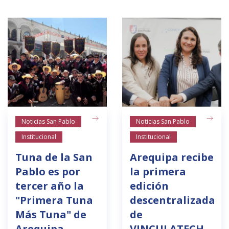
Noticias San Pablo
Noticias San Pablo
Institucional
Institucional
Tuna de la San
Arequipa recibe
Pablo es por
la primera
tercer año la
edición
"Primera Tuna
descentralizada
Más Tuna" de
de
Arequipa
VINCULATECH