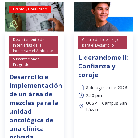
Evento ya realizado
Departamento de
Centro de Liderazgo
Ingenierías de la
para el Desarrollo
Industria y el Ambiente
Liderandome II:
Sustentaciones
Pregrado
Confianza y
coraje
Desarrollo e
implementación
8 de agosto de 2026
de un área de
2:30 pm
mezclas para la
UCSP – Campus San
Lázaro
unidad
oncológica de
una clínica
privada