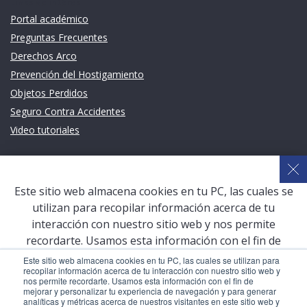
Links de intéres
Portal académico
Preguntas Frecuentes
Derechos Arco
Prevención del Hostigamiento
Objetos Perdidos
Seguro Contra Accidentes
Video tutoriales
Links de intéres
Planeamiento Estratégico y Gestión de Calidad
Este sitio web almacena cookies en tu PC, las cuales se
Sistema de Gestión Académica (SGA)
utilizan para recopilar información acerca de tu
Defensoría Universitaria
interacción con nuestro sitio web y nos permite
Terceros vinculados
recordarte. Usamos esta información con el fin de
mejorar y personalizar tu experiencia de navegación y
San Pablo Mail
Este sitio web almacena cookies en tu PC, las cuales se utilizan para
recopilar información acerca de tu interacción con nuestro sitio web y
para generar analíticas y métricas acerca de nuestros
Aula Virtual Pregrado
nos permite recordarte. Usamos esta información con el fin de
visitantes en este sitio web y otros medios de
mejorar y personalizar tu experiencia de navegación y para generar
Aula Virtual Postgrado
analíticas y métricas acerca de nuestros visitantes en este sitio web y
comunicación. Para conocer más acerca de las cookies,