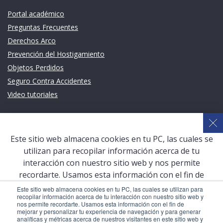
Links de intéres
Portal académico
Preguntas Frecuentes
Derechos Arco
Prevención del Hostigamiento
Objetos Perdidos
Seguro Contra Accidentes
Video tutoriales
Links de intéres
Planeamiento Estratégico y Gestión de Calidad
Este sitio web almacena cookies en tu PC, las cuales se
Sistema de Gestión Académica (SGA)
utilizan para recopilar información acerca de tu
Defensoría Universitaria
interacción con nuestro sitio web y nos permite
Terceros vinculados
recordarte. Usamos esta información con el fin de
mejorar y personalizar tu experiencia de navegación y
San Pablo Mail
Este sitio web almacena cookies en tu PC, las cuales se utilizan para
recopilar información acerca de tu interacción con nuestro sitio web y
para generar analíticas y métricas acerca de nuestros
Aula Virtual Pregrado
nos permite recordarte. Usamos esta información con el fin de
visitantes en este sitio web y otros medios de
mejorar y personalizar tu experiencia de navegación y para generar
Aula Virtual Postgrado
analíticas y métricas acerca de nuestros visitantes en este sitio web y
comunicación. Para conocer más acerca de las cookies,