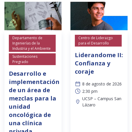
Departamento de
Centro de Liderazgo
Ingenierías de la
para el Desarrollo
Industria y el Ambiente
Liderandome II:
Sustentaciones
Pregrado
Confianza y
coraje
Desarrollo e
implementación
8 de agosto de 2026
de un área de
2:30 pm
mezclas para la
UCSP – Campus San
Lázaro
unidad
oncológica de
una clínica
privada