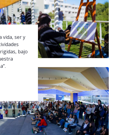
 vida, ser y
tividades
rigidas, bajo
uestra
a”.