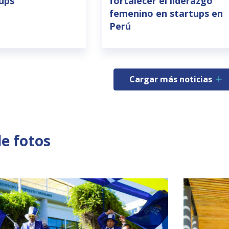
tups
fortalecer el liderazgo
femenino en startups en
Perú
Cargar más noticias
de fotos