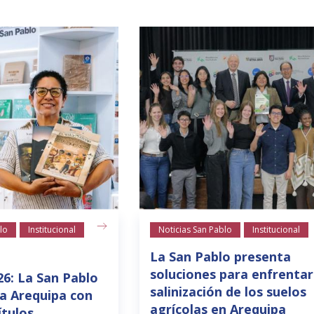
lo
Institucional
Noticias San Pablo
Institucional
La San Pablo presenta
soluciones para enfrentar
26: La San Pablo
salinización de los suelos
a Arequipa con
agrícolas en Arequipa
ítulos