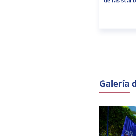
de las star
Galería 