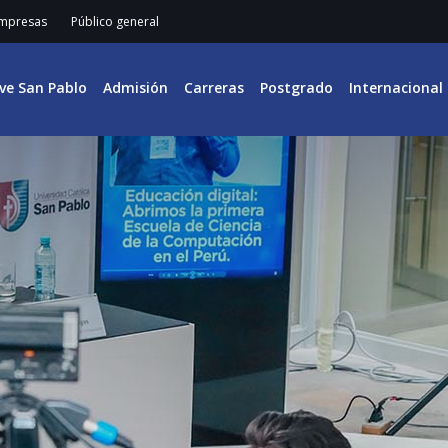
mpresas
Público general
ive San Pablo
Admisión
Carreras
Postgrado
Internacional