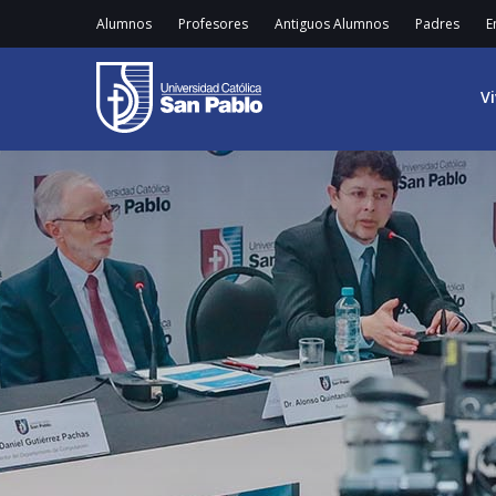
Alumnos
Profesores
Antiguos Alumnos
Padres
E
V