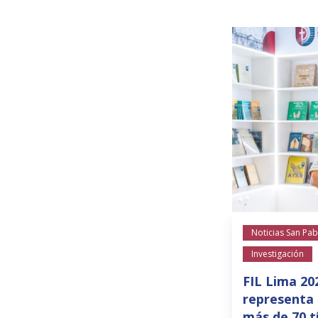
Noticias San Pab
Investigación
FIL Lima 20
representa 
más de 70 t